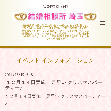
0493-81-3545
結婚相談所 埼玉は婚活,結婚相談の東松山にある相談所です。
実績と経験があります。埼玉県(東松山市、熊谷市、坂戸市、
比企郡など)でのＩＢＪ加盟店で、全国、埼玉県内でも多くの
会員様がいらっしゃいます。高い成婚率、アナログ型紹介中
心の相談所です。サポート充実,相談は無料！お問い合わせお
待ちしております
イベント,インフォメ―ション
2014
12
15 18:18
/
/
１２月１４日実施 一足早い クリスマスパー
ティー♪
１２月１４日実施 一足早い クリスマスパーティー
♪