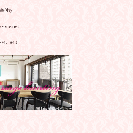
産付き
e-one.net
x/473840