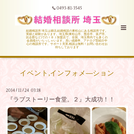
0493-81-3545
結婚相談所 埼玉は婚活,結婚相談の東松山にある相談所です。
実績と経験があります。埼玉県(東松山市、熊谷市、坂戸市、
比企郡など)でのＩＢＪ加盟店で、全国、埼玉県内でも多くの
会員様がいらっしゃいます。高い成婚率、アナログ型紹介中
心の相談所です。サポート充実,相談は無料！お問い合わせお
待ちしております
イベント,インフォメ―ション
2014
11
24 03:18
/
/
『ラブストーリー食堂。２』大成功！！