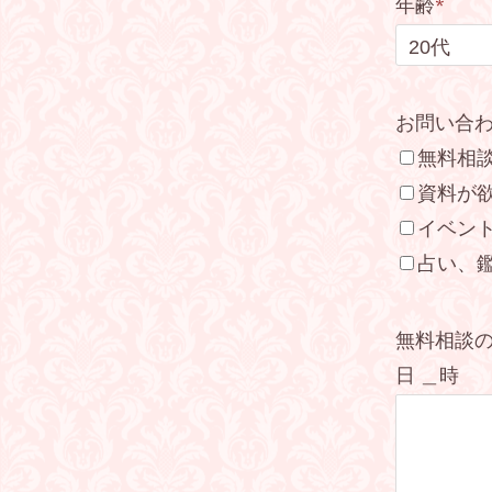
年齢
*
お問い合
無料相談
資料が
イベン
占い、鑑
無料相談の
日 ＿時