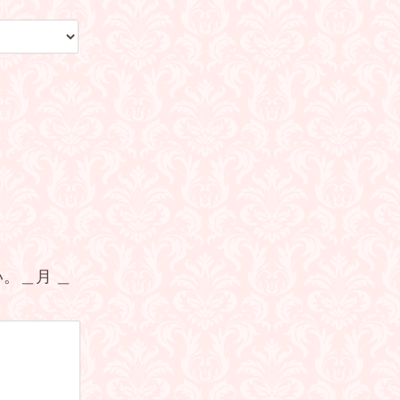
。＿月 ＿