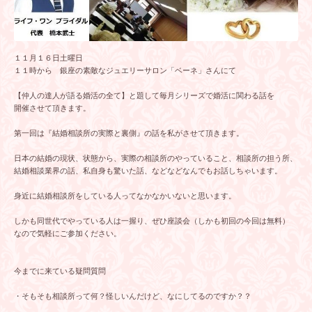
１１月１６日土曜日
１１時から 銀座の素敵なジュエリーサロン「ベーネ」さんにて
【仲人の達人が語る婚活の全て】と題して毎月シリーズで婚活に関わる話を
開催させて頂きます。
第一回は『結婚相談所の実際と裏側』の話を私がさせて頂きます。
日本の結婚の現状、状態から、実際の相談所のやっていること、相談所の担う所、
結婚相談業界の話、私自身も驚いた話、などなどなんでもお話しちゃいます。
身近に結婚相談所をしている人ってなかなかいないと思います。
しかも同世代でやっている人は一握り、ぜひ座談会（しかも初回の今回は無料）
なので気軽にご参加ください。
今までに来ている疑問質問
・そもそも相談所って何？怪しいんだけど、なにしてるのですか？？