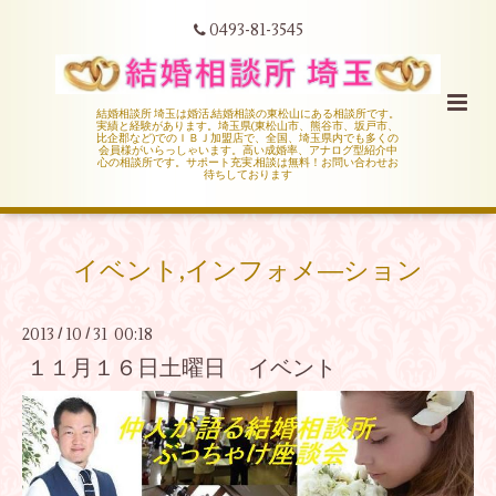
0493-81-3545
結婚相談所 埼玉は婚活,結婚相談の東松山にある相談所です。
実績と経験があります。埼玉県(東松山市、熊谷市、坂戸市、
比企郡など)でのＩＢＪ加盟店で、全国、埼玉県内でも多くの
会員様がいらっしゃいます。高い成婚率、アナログ型紹介中
心の相談所です。サポート充実,相談は無料！お問い合わせお
待ちしております
イベント,インフォメ―ション
2013
10
31 00:18
/
/
１１月１６日土曜日 イベント