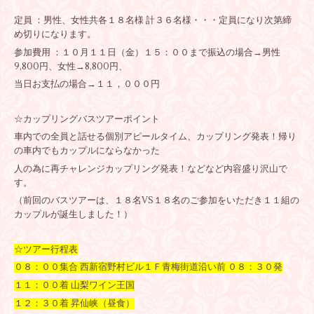
定員 ：男性、女性共各１８名様 計３６名様・・・定員になり次第締
め切りになります。
参加費用 ：１０月１１日（金）１５：００まで振込の場合→男性
9,800円、女性→8,800円、
当日お支払の場合→１１，０００円
☆カップリングバスツアーポイント
車内での全員と話せる個別アピールタイム、カップリング発表！帰り
の車内でもカップルにならなかった
人の為に再チャレンジカップリング発表！などなど内容盛り沢山で
す。
（前回のバスツアーは、１８名VS１８名のご参加をいただき１１組の
カップルが誕生しました！）
☆ツアー行程表
０８：００集合 西新宿野村ビル１Ｆ青梅街道沿い前 ０８：３０発
１１：００着 山梨ワイン王国
１２：３０着 昇仙峡（昼食）