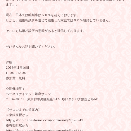
ます。。
現在、日本では離婚率は５０％を超えております。
しかし、結婚相談所を通じて結婚した家庭では９０％離婚していません。
そこにも結婚相談所の意義があると確信しております。
ぜひそんなお話も聞いてください。
詳細
2013年11月16日
11:00～12:00
参加費 無料
☆開催場所：
ベーネユナイテッド銀座サロン
〒104-0061 東京都中央区銀座3-12-11第2タチバナ銀座ビル6F
【サロンまでの道案内】
※東銀座駅から
http://shop.bene-bene.com/community/?p=3543
※有楽町駅から
http://shop.bene-bene.com/community/?p=3664