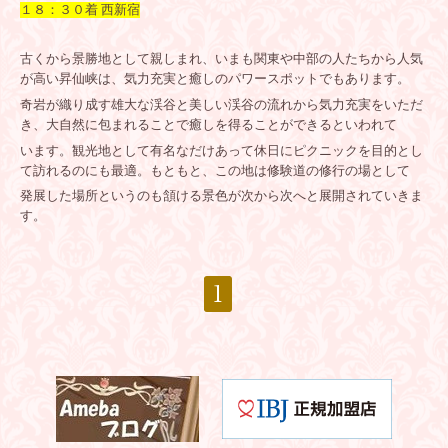
１８：３０着 西新宿
古くから景勝地として親しまれ、いまも関東や中部の人たちから人気
が高い昇仙峡は、気力充実と癒しのパワースポットでもあります。
奇岩が織り成す雄大な渓谷と美しい渓谷の流れから気力充実をいただ
き、大自然に包まれることで癒しを得ることができるといわれて
います。観光地として有名なだけあって休日にピクニックを目的とし
て訪れるのにも最適。もともと、この地は修験道の修行の場として
発展した場所というのも頷ける景色が次から次へと展開されていきま
す。
1