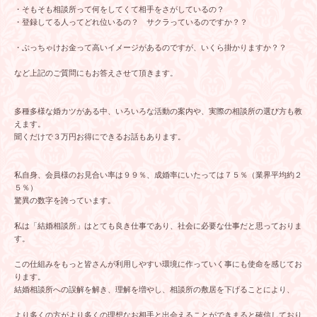
・そもそも相談所って何をしてくて相手をさがしているの？
・登録してる人ってどれ位いるの？ サクラっているのですか？？
・ぶっちゃけお金って高いイメージがあるのですが、いくら掛かりますか？？
など上記のご質問にもお答えさせて頂きます。
多種多様な婚カツがある中、いろいろな活動の案内や、実際の相談所の選び方も教
えます。
聞くだけで３万円お得にできるお話もあります。
私自身、会員様のお見合い率は９９％、成婚率にいたっては７５％（業界平均約２
５％）
驚異の数字を誇っています。
私は「結婚相談所」はとても良き仕事であり、社会に必要な仕事だと思っておりま
す。
この仕組みをもっと皆さんが利用しやすい環境に作っていく事にも使命を感じてお
ります。
結婚相談所への誤解を解き、理解を増やし、相談所の敷居を下げることにより、
より多くの方がより多くの理想なお相手と出会えることができまると確信しており