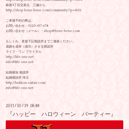
銀座4丁目交差点、三越から
http://shop.bene-bene.com/community/?p=4101
ご来場予約の際は、
お問い合わせ：0120-457-678
お問い合わせ（メール）：shop@bene-bene.com
もしくわ、直接下記相談所までご連絡ください。
成婚を成幸（成功）させる相談所
ライフ・ワン ブライダル
http://life-one.net
info@life-one.net
結婚最短 相談所
結婚相談所 埼玉
http://kekkon-saitan.com/
info@life-one.net
2013
10
19 18:48
/
/
『ハッピー ハロウィーン パーティー』