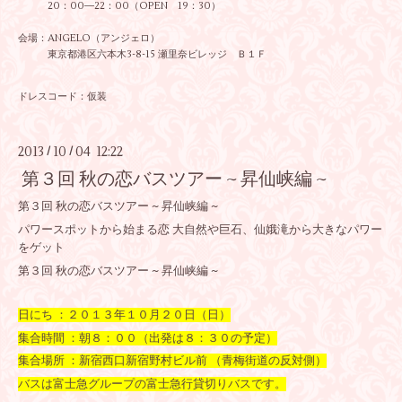
20：00―22：00（OPEN 19：30）
会場：ANGELO（アンジェロ）
東京都港区六本木3-8-15 瀬里奈ビレッジ Ｂ１Ｆ
ドレスコード：仮装
2013
10
04 12:22
/
/
第３回 秋の恋バスツアー ~ 昇仙峡編 ~
第３回 秋の恋バスツアー ~ 昇仙峡編 ~
パワースポットから始まる恋 大自然や巨石、仙娥滝から大きなパワー
をゲット
第３回 秋の恋バスツアー ~ 昇仙峡編 ~
日にち ：２０１３年１０月２０日（日）
集合時間 ：朝８：００（出発は８：３０の予定）
集合場所 ：新宿西口新宿野村ビル前 （青梅街道の反対側）
バスは富士急グループの富士急行貸切りバスです。