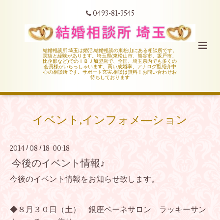
0493-81-3545
結婚相談所 埼玉は婚活,結婚相談の東松山にある相談所です。
実績と経験があります。埼玉県(東松山市、熊谷市、坂戸市、
比企郡など)でのＩＢＪ加盟店で、全国、埼玉県内でも多くの
会員様がいらっしゃいます。高い成婚率、アナログ型紹介中
心の相談所です。サポート充実,相談は無料！お問い合わせお
待ちしております
イベント,インフォメ―ション
2014
08
18 00:18
/
/
今後のイベント情報♪
今後のイベント情報をお知らせ致します。
◆８月３０日（土） 銀座ベーネサロン ラッキーサン