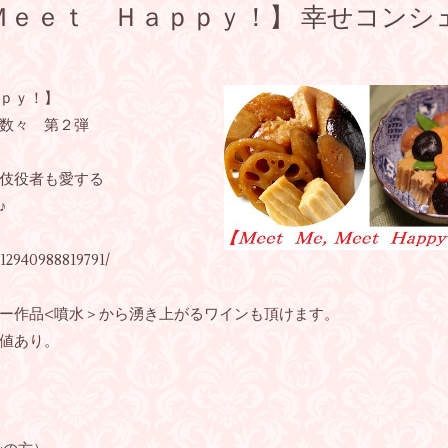
Ｍｅｅｔ Ｈａｐｐｙ！】 幸せコンシ
ｐｙ！】
数々 第２弾
伎役者も愛する
♪
12940988819791/
ー作品<噴水＞から湧き上がるワインも頂けます。
値あり。