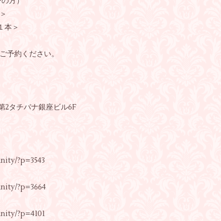
身の方）
＞
１本＞
ご予約ください。
11第2タチバナ銀座ビル6F
nity/?p=3543
nity/?p=3664
nity/?p=4101