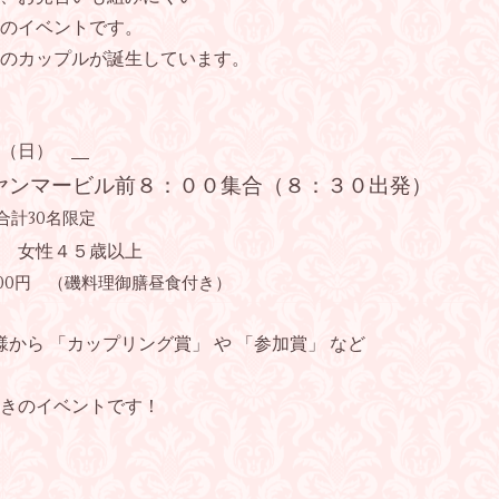
のイベントです。
のカップルが誕生しています。
日（日）
ヤンマービル前８：００集合（８：３０出発）
合計30名限定
 女性４５歳以上
,800円 （磯料理御膳昼食付き）
様から 「カップリング賞」 や 「参加賞」 など
きのイベントです！