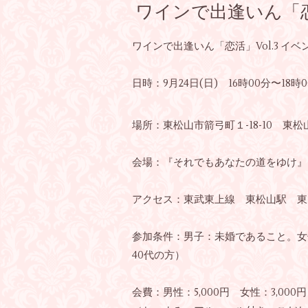
ワインで出逢いん「恋活
ワインで出逢いん「恋活」Vol.3 イベ
日時：9月24日(日) 16時00分〜18
場所：
東松山市箭弓町１-18-10 東松
会場：『
それでもあなたの道をゆけ
』
アクセス：東武東上線 東松山駅 東
参加条件：男子：未婚であること。女
40代の方）
会費：男性：5,000円 女性：3,000円