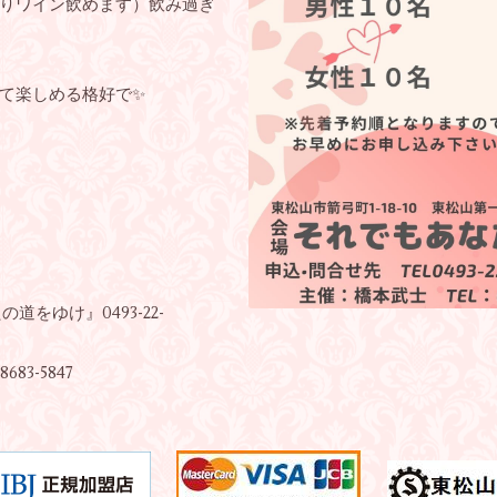
りワイン飲めます）飲み過ぎ
て楽しめる格好で✨
たの道をゆけ
』
0493-22-
3-5847