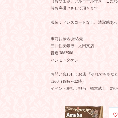
（おつまみ、アルコール付き こだわ
時お声掛けさせて頂きます
服装：ドレスコードなし。清潔感あっ
事前お振込:振込先
三井住友銀行 太田支店
普通 3862586
ハシモトタケシ
お問い合わせ：お店
『
それでもあな
3260（18時～22時）
イベント統括：担当 橋本武士 090-868