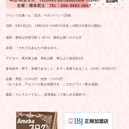
ワインで出逢いん「恋活」Vol.2イベント詳細
日時：8月6日(日) 14時30分〜16時30分頃（14時15分受付け開始）
場所：
東松山市箭弓町１-18-10 東松山第一ホテル1F
会場：『
それでもあなたの道をゆけ
』
アクセス：東武東上線 東松山駅 東口より徒歩約2分
参加条件：男子：未婚であること。女子：未婚であること（20代～40代の方）
会費：男性：5,000円 女性：3,000円
（おつまみ、アルコール飲み放題付き こだわりワイン飲み放題）
服装：ドレスコードなし。清潔感あって楽しめる格好で✨