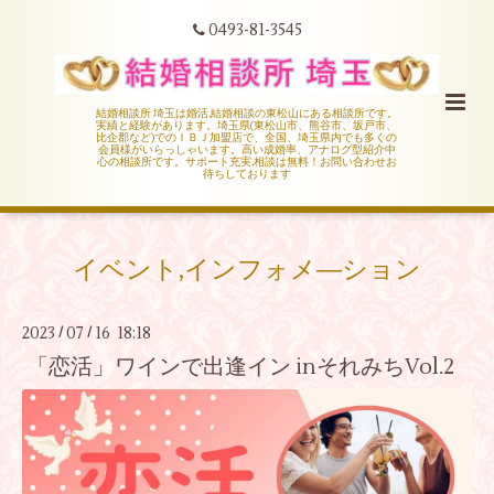
0493-81-3545
結婚相談所 埼玉は婚活,結婚相談の東松山にある相談所です。
実績と経験があります。埼玉県(東松山市、熊谷市、坂戸市、
比企郡など)でのＩＢＪ加盟店で、全国、埼玉県内でも多くの
会員様がいらっしゃいます。高い成婚率、アナログ型紹介中
心の相談所です。サポート充実,相談は無料！お問い合わせお
待ちしております
イベント,インフォメ―ション
2023
07
16 18:18
/
/
「恋活」ワインで出逢イン inそれみちVol.2