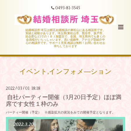
0493-81-3545
結婚相談所 埼玉は婚活,結婚相談の東松山にある相談所です。
実績と経験があります。埼玉県(東松山市、熊谷市、坂戸市、
比企郡など)でのＩＢＪ加盟店で、全国、埼玉県内でも多くの
会員様がいらっしゃいます。高い成婚率、アナログ型紹介中
心の相談所です。サポート充実,相談は無料！お問い合わせお
待ちしております
イベント,インフォメ―ション
2022
03
01 18:18
/
/
自社パーティー開催（3月20日予定）ほぼ満
席です女性１枠のみ
パーティー開催（予定） ※感染拡大の状況をみての開催予定となります。