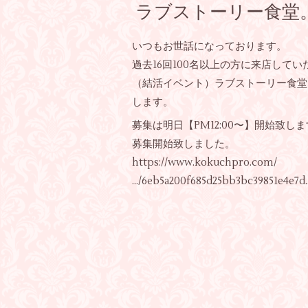
ラブストーリー食堂。Vo
いつもお世話になっております。
過去16回100名以上の方に来店して
（結活イベント）ラブストーリー食堂。
します。
募集は明日【PM12:00〜】開始致し
募集開始致しました。
https://www.kokuchpro.com/
…/6eb5a200f685d25bb3bc39851e4e7d