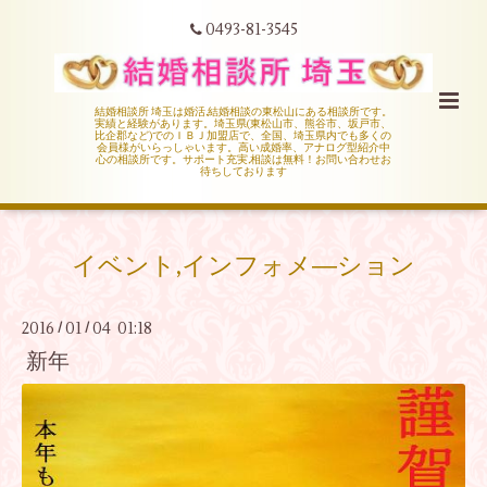
0493-81-3545
結婚相談所 埼玉は婚活,結婚相談の東松山にある相談所です。
実績と経験があります。埼玉県(東松山市、熊谷市、坂戸市、
比企郡など)でのＩＢＪ加盟店で、全国、埼玉県内でも多くの
会員様がいらっしゃいます。高い成婚率、アナログ型紹介中
心の相談所です。サポート充実,相談は無料！お問い合わせお
待ちしております
イベント,インフォメ―ション
2016
01
04 01:18
/
/
新年