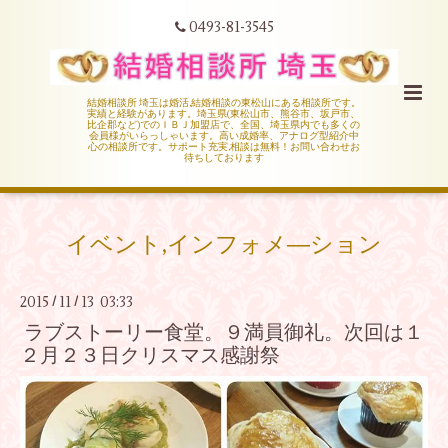
0493-81-3545
結婚相談所 埼玉は婚活,結婚相談の東松山にある相談所です。
実績と経験があります。埼玉県(東松山市、熊谷市、坂戸市、
比企郡など)でのＩＢＪ加盟店で、全国、埼玉県内でも多くの
会員様がいらっしゃいます。高い成婚率、アナログ型紹介中
心の相談所です。サポート充実,相談は無料！お問い合わせお
待ちしております
イベント,インフォメ―ション
2015
11
13 03:33
/
/
ラブストーリー食堂。９満員御礼。次回は１
２月２３日クリスマス感謝祭